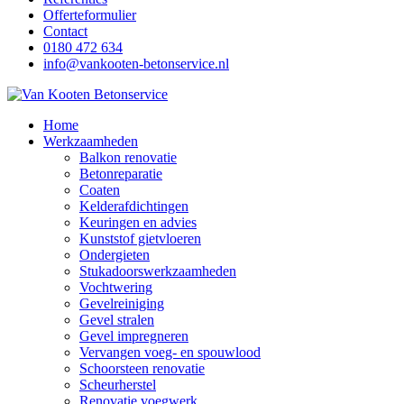
Offerteformulier
Contact
0180 472 634
info@vankooten-betonservice.nl
Home
Werkzaamheden
Balkon renovatie
Betonreparatie
Coaten
Kelderafdichtingen
Keuringen en advies
Kunststof gietvloeren
Ondergieten
Stukadoorswerkzaamheden
Vochtwering
Gevelreiniging
Gevel stralen
Gevel impregneren
Vervangen voeg- en spouwlood
Schoorsteen renovatie
Scheurherstel
Renovatie voegwerk