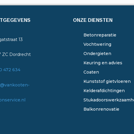
TGEGEVENS
ONZE DIENSTEN
Betonreparatie
atstraat 13
Vochtwering
Ondergieten
7 ZC Dordrecht
Keuring en advies
0 472 634
Coaten
Kunststof gietvloeren
o@vankooten-
Kelderafdichtingen
onservice.nl
Stukadoorswerkzaamh
Balkonrenovatie