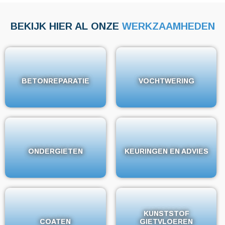
BEKIJK HIER AL ONZE
WERKZAAMHEDEN
BETONREPARATIE
BETONREPARATIE
VOCHTWERING
VOCHTWERING
ONDERGIETEN
ONDERGIETEN
KEURINGEN EN ADVIES
KEURINGEN EN ADVIES
KUNSTSTOF
KUNSTSTOF
COATEN
COATEN
GIETVLOEREN
GIETVLOEREN