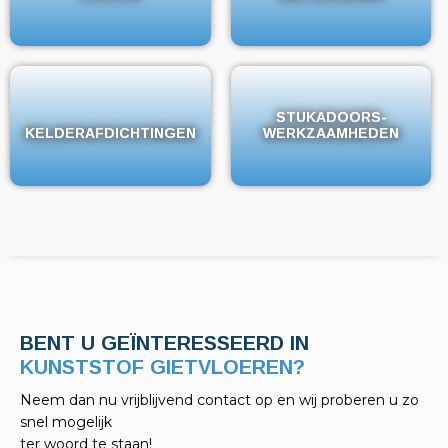
STUKADOORS-
STUKADOORS-
KELDERAFDICHTINGEN
KELDERAFDICHTINGEN
WERKZAAMHEDEN
WERKZAAMHEDEN
BENT U GEÏNTERESSEERD IN
KELDERAFDICHTINGEN?
Neem dan nu vrijblijvend contact op en wij proberen u zo
snel mogelijk
ter woord te staan!