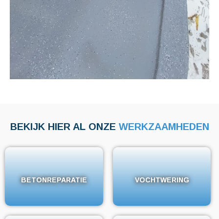
BEKIJK HIER AL ONZE
WERKZAAMHEDEN
BETONREPARATIE
BETONREPARATIE
VOCHTWERING
VOCHTWERING