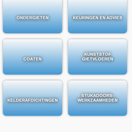
ONDERGIETEN
ONDERGIETEN
KEURINGEN EN ADVIES
KEURINGEN EN ADVIES
KUNSTSTOF
KUNSTSTOF
COATEN
COATEN
GIETVLOEREN
GIETVLOEREN
STUKADOORS-
STUKADOORS-
KELDERAFDICHTINGEN
KELDERAFDICHTINGEN
WERKZAAMHEDEN
WERKZAAMHEDEN