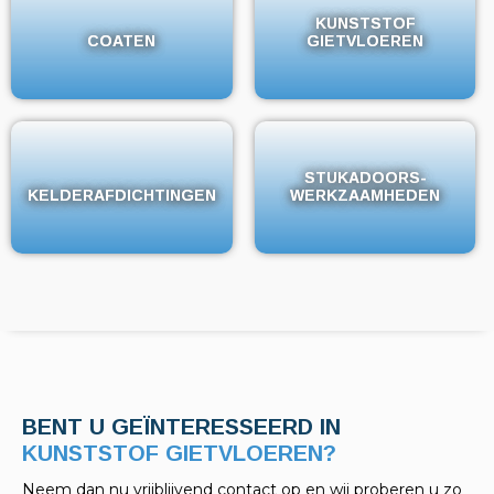
KUNSTSTOF
KUNSTSTOF
COATEN
COATEN
GIETVLOEREN
GIETVLOEREN
STUKADOORS-
STUKADOORS-
KELDERAFDICHTINGEN
KELDERAFDICHTINGEN
WERKZAAMHEDEN
WERKZAAMHEDEN
BENT U GEÏNTERESSEERD IN
KELDERAFDICHTINGEN?
Neem dan nu vrijblijvend contact op en wij proberen u zo