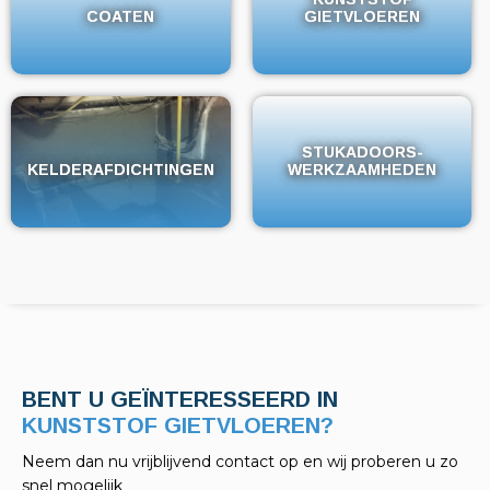
COATEN
COATEN
GIETVLOEREN
GIETVLOEREN
STUKADOORS-
STUKADOORS-
KELDERAFDICHTINGEN
KELDERAFDICHTINGEN
WERKZAAMHEDEN
WERKZAAMHEDEN
BENT U GEÏNTERESSEERD IN
KELDERAFDICHTINGEN?
Neem dan nu vrijblijvend contact op en wij proberen u zo
snel mogelijk