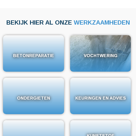
BEKIJK HIER AL ONZE
WERKZAAMHEDEN
BETONREPARATIE
BETONREPARATIE
VOCHTWERING
VOCHTWERING
ONDERGIETEN
ONDERGIETEN
KEURINGEN EN ADVIES
KEURINGEN EN ADVIES
KUNSTSTOF
KUNSTSTOF