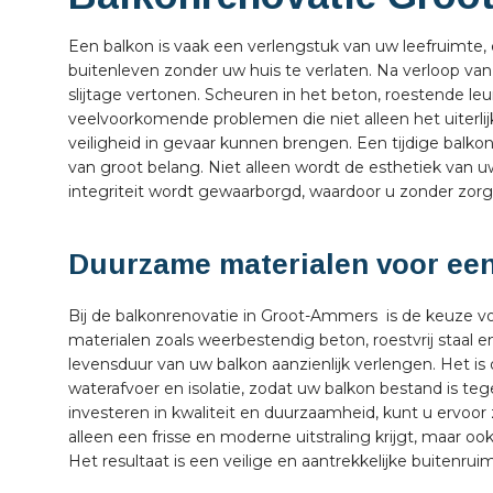
Een balkon is vaak een verlengstuk van uw leefruimte,
buitenleven zonder uw huis te verlaten. Na verloop van
slijtage vertonen. Scheuren in het beton, roestende le
veelvoorkomende problemen die niet alleen het uiterli
veiligheid in gevaar kunnen brengen. Een tijdige balko
van groot belang. Niet alleen wordt de esthetiek van u
integriteit wordt gewaarborgd, waardoor u zonder zor
Duurzame materialen voor een
Bij de balkonrenovatie in Groot-Ammers is de keuze v
materialen zoals weerbestendig beton, roestvrij staal
levensduur van uw balkon aanzienlijk verlengen. Het i
waterafvoer en isolatie, zodat uw balkon bestand is t
investeren in kwaliteit en duurzaamheid, kunt u ervoo
alleen een frisse en moderne uitstraling krijgt, maar 
Het resultaat is een veilige en aantrekkelijke buitenruim