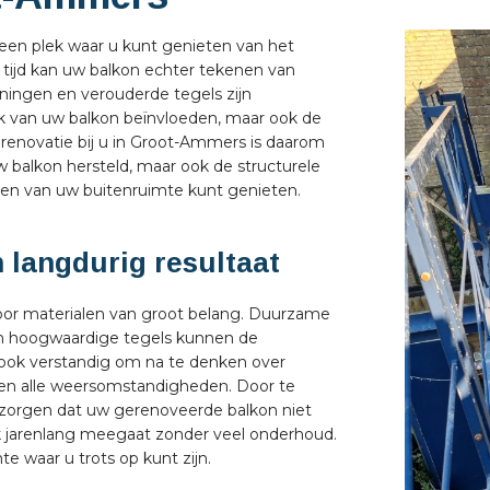
 een plek waar u kunt genieten van het
 tijd kan uw balkon echter tekenen van
uningen en verouderde tegels zijn
jk van uw balkon beïnvloeden, maar ook de
nrenovatie bij u in Groot-Ammers is daarom
w balkon hersteld, maar ook de structurele
gen van uw buitenruimte kunt genieten.
 langdurig resultaat
oor materialen van groot belang. Duurzame
 en hoogwaardige tegels kunnen de
s ook verstandig om na te denken over
egen alle weersomstandigheden. Door te
r zorgen dat uw gerenoveerde balkon niet
ook jarenlang meegaat zonder veel onderhoud.
te waar u trots op kunt zijn.