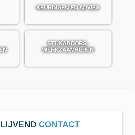
KEURINGEN EN ADVIES
KEURINGEN EN ADVIES
STUKADOORS-
STUKADOORS-
EN
EN
WERKZAAMHEDEN
WERKZAAMHEDEN
BLIJVEND
CONTACT