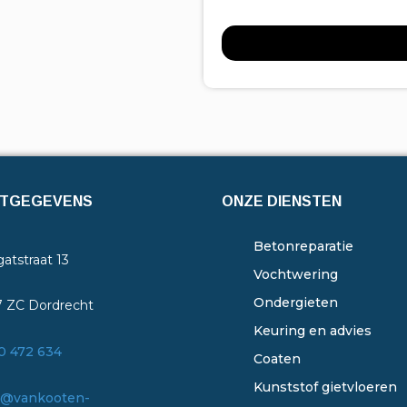
TGEGEVENS
ONZE DIENSTEN
Betonreparatie
atstraat 13
Vochtwering
Ondergieten
7 ZC Dordrecht
Keuring en advies
0 472 634
Coaten
Kunststof gietvloeren
o@vankooten-