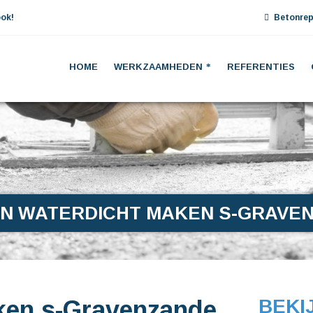
ok!
Betonrep
HOME
WERKZAAMHEDEN
REFERENTIES
N WATERDICHT MAKEN S-GRAVE
ken s-Gravenzande
BEKI