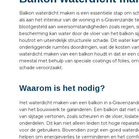
Balkon waterdicht maken is een essentiële stap om sc
als aan het interieur van de woning in s-Gravenzande 
blootgesteld aan weersomstandigheden zoals regen, 
bescherming kan water door de vloer van het balkon si
houtrot en uiteindelijk structurele schade. Dit water k
onderliggende ruimtes doordringen, wat de kosten van 
waterdicht maken van een balkon houdt in dat er een 
meestal met behulp van speciale coatings of folies, o
schade veroorzaakt.
Waarom is het nodig?
Het waterdicht maken van een balkon in s-Gravenzande 
van het bouwwerk te garanderen. Een balkon dat niet wa
van slijtage vertonen, zoals scheuren in de vloer, losla
onderdelen. Dit kan niet alleen leiden tot hoge reparati
voor de gebruikers. Bovendien zorgt een goed waterdic
helpen om energieverlies te verminderen en het comf