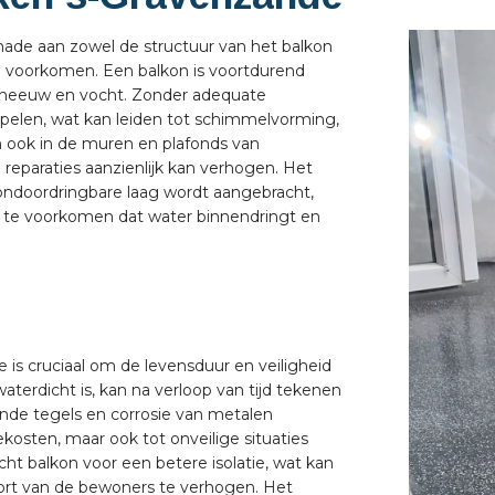
hade aan zowel de structuur van het balkon
te voorkomen. Een balkon is voortdurend
sneeuw en vocht. Zonder adequate
jpelen, wat kan leiden tot schimmelvorming,
an ook in de muren en plafonds van
reparaties aanzienlijk kan verhogen. Het
ondoordringbare laag wordt aangebracht,
m te voorkomen dat water binnendringt en
is cruciaal om de levensduur en veiligheid
terdicht is, kan na verloop van tijd tekenen
tende tegels en corrosie van metalen
ekosten, maar ook tot onveilige situaties
ht balkon voor een betere isolatie, wat kan
ort van de bewoners te verhogen. Het