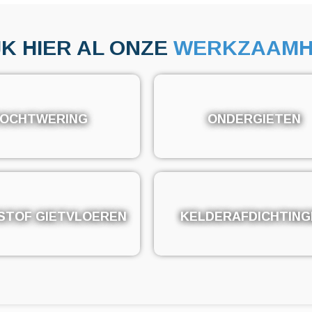
JK HIER AL ONZE
WERKZAAMH
OCHTWERING
OCHTWERING
ONDERGIETEN
ONDERGIETEN
STOF GIETVLOEREN
STOF GIETVLOEREN
KELDERAFDICHTING
KELDERAFDICHTING