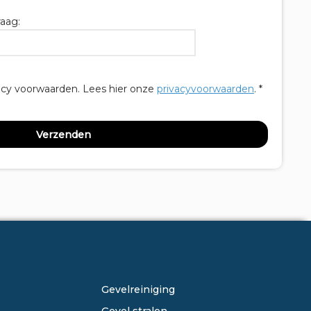
aag:
acy voorwaarden.
Lees hier onze
privacyvoorwaarden
. *
ONZE DIENSTEN
Gevelreiniging