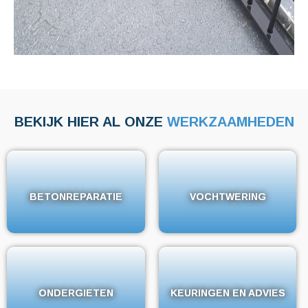
BEKIJK HIER AL ONZE
WERKZAAMHEDEN
BETONREPARATIE
BETONREPARATIE
VOCHTWERING
VOCHTWERING
ONDERGIETEN
ONDERGIETEN
KEURINGEN EN ADVIES
KEURINGEN EN ADVIES