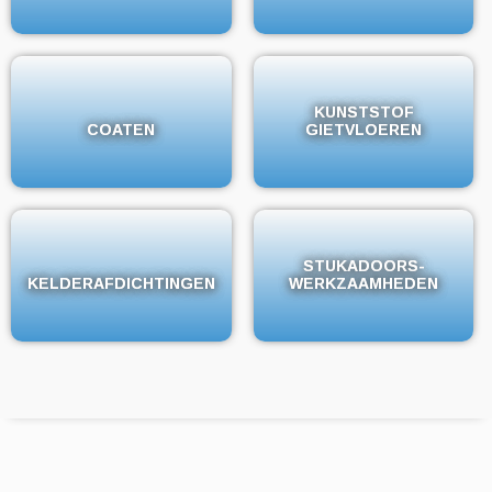
KUNSTSTOF
KUNSTSTOF
COATEN
COATEN
GIETVLOEREN
GIETVLOEREN
STUKADOORS-
STUKADOORS-
KELDERAFDICHTINGEN
KELDERAFDICHTINGEN
WERKZAAMHEDEN
WERKZAAMHEDEN