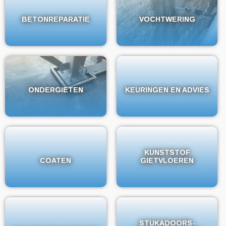
BETONREPARATIE
BETONREPARATIE
VOCHTWERING
VOCHTWERING
ONDERGIETEN
ONDERGIETEN
KEURINGEN EN ADVIES
KEURINGEN EN ADVIES
KUNSTSTOF
KUNSTSTOF
COATEN
COATEN
GIETVLOEREN
GIETVLOEREN
STUKADOORS-
STUKADOORS-