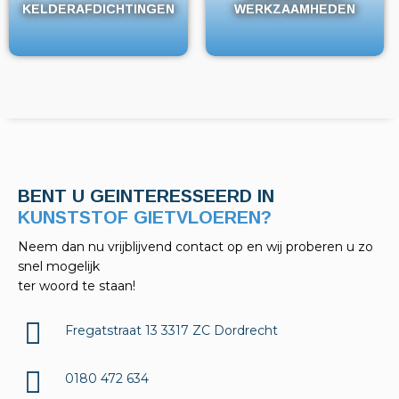
KELDERAFDICHTINGEN
KELDERAFDICHTINGEN
WERKZAAMHEDEN
WERKZAAMHEDEN
BENT U GEINTERESSEERD IN
KELDERAFDICHTINGEN?
Neem dan nu vrijblijvend contact op en wij proberen u zo
snel mogelijk
ter woord te staan!
Fregatstraat 13 3317 ZC Dordrecht
0180 472 634