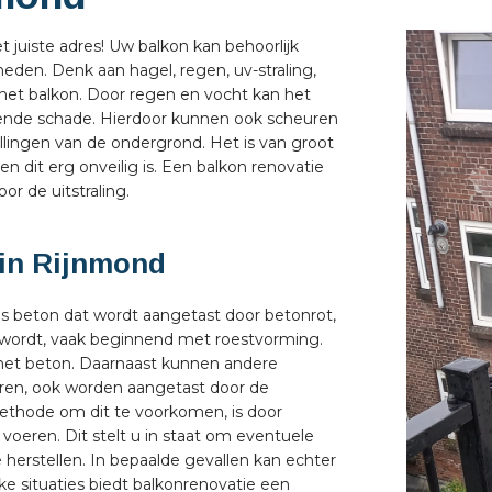
t juiste adres! Uw balkon kan behoorlijk
den. Denk aan hagel, regen, uv-straling,
n het balkon. Door regen en vocht kan het
ijvende schade. Hierdoor kunnen ook scheuren
illingen van de ondergrond. Het is van groot
 dit erg onveilig is. Een balkon renovatie
or de uitstraling.
in Rijnmond
ls beton dat wordt aangetast door betonrot,
en wordt, vaak beginnend met roestvorming.
n het beton. Daarnaast kunnen andere
eren, ook worden aangetast door de
thode om dit te voorkomen, is door
voeren. Dit stelt u in staat om eventuele
e herstellen. In bepaalde gevallen kan echter
ke situaties biedt balkonrenovatie een