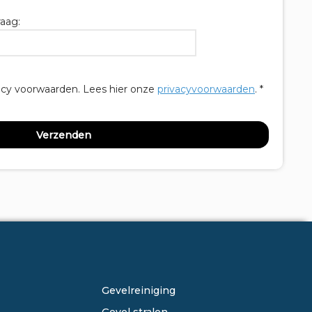
aag:
acy voorwaarden.
Lees hier onze
privacyvoorwaarden
. *
ONZE DIENSTEN
Gevelreiniging