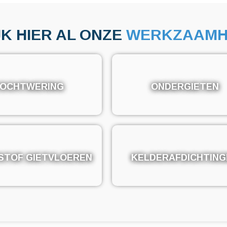
JK HIER AL ONZE
WERKZAAMH
OCHTWERING
OCHTWERING
ONDERGIETEN
ONDERGIETEN
STOF GIETVLOEREN
STOF GIETVLOEREN
KELDERAFDICHTING
KELDERAFDICHTING