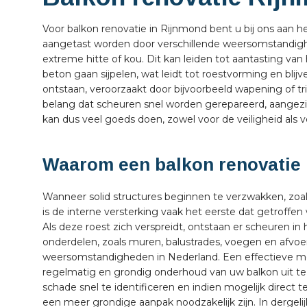
Voor balkon renovatie in Rijnmond bent u bij ons aan he
aangetast worden door verschillende weersomstandighe
extreme hitte of kou. Dit kan leiden tot aantasting va
beton gaan sijpelen, wat leidt tot roestvorming en bl
ontstaan, veroorzaakt door bijvoorbeeld wapening of tr
belang dat scheuren snel worden gerepareerd, aangezien
kan dus veel goeds doen, zowel voor de veiligheid als vo
Waarom een balkon renovatie 
Wanneer solid structures beginnen te verzwakken, zoa
is de interne versterking vaak het eerste dat getroff
Als deze roest zich verspreidt, ontstaan er scheuren i
onderdelen, zoals muren, balustrades, voegen en afvo
weersomstandigheden in Nederland. Een effectieve me
regelmatig en grondig onderhoud van uw balkon uit te 
schade snel te identificeren en indien mogelijk direct t
een meer grondige aanpak noodzakelijk zijn. In dergelij