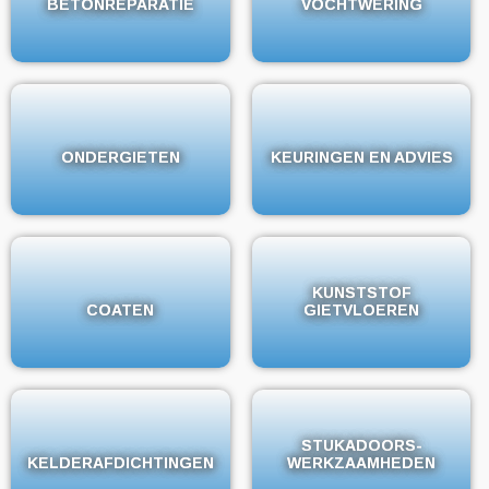
BETONREPARATIE
BETONREPARATIE
VOCHTWERING
VOCHTWERING
ONDERGIETEN
ONDERGIETEN
KEURINGEN EN ADVIES
KEURINGEN EN ADVIES
KUNSTSTOF
KUNSTSTOF
COATEN
COATEN
GIETVLOEREN
GIETVLOEREN
STUKADOORS-
STUKADOORS-
KELDERAFDICHTINGEN
KELDERAFDICHTINGEN
WERKZAAMHEDEN
WERKZAAMHEDEN