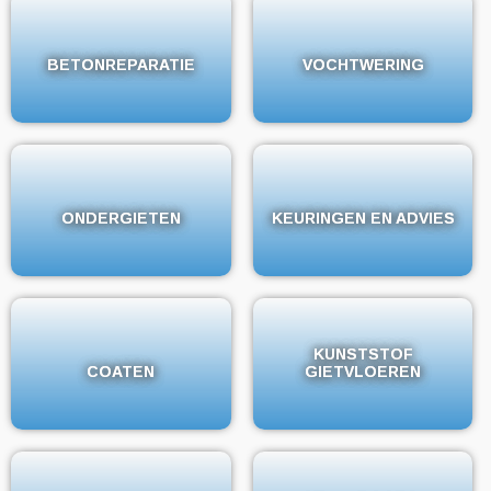
BETONREPARATIE
BETONREPARATIE
VOCHTWERING
VOCHTWERING
ONDERGIETEN
ONDERGIETEN
KEURINGEN EN ADVIES
KEURINGEN EN ADVIES
KUNSTSTOF
KUNSTSTOF
COATEN
COATEN
GIETVLOEREN
GIETVLOEREN