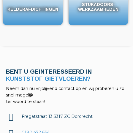
STUKADOORS-
STUKADOORS-
KELDERAFDICHTINGEN
KELDERAFDICHTINGEN
WERKZAAMHEDEN
WERKZAAMHEDEN
BENT U GEÏNTERESSEERD IN
KELDERAFDICHTINGEN?
Neem dan nu vrijblijvend contact op en wij proberen u zo
snel mogelijk
ter woord te staan!
Fregatstraat 13 3317 ZC Dordrecht
0180 472 634