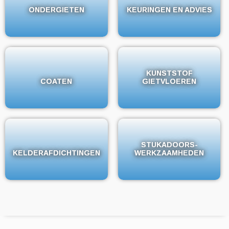
ONDERGIETEN
ONDERGIETEN
KEURINGEN EN ADVIES
KEURINGEN EN ADVIES
KUNSTSTOF
KUNSTSTOF
COATEN
COATEN
GIETVLOEREN
GIETVLOEREN
STUKADOORS-
STUKADOORS-
KELDERAFDICHTINGEN
KELDERAFDICHTINGEN
WERKZAAMHEDEN
WERKZAAMHEDEN