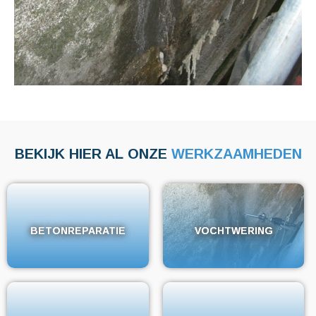
BEKIJK HIER AL ONZE
WERKZAAMHEDEN
BETONREPARATIE
BETONREPARATIE
VOCHTWERING
VOCHTWERING