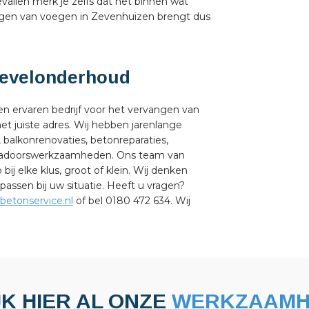
vallen merk je zelfs dat het binnen wat
vangen van voegen in Zevenhuizen brengt dus
 gevelonderhoud
n ervaren bedrijf voor het vervangen van
t juiste adres. Wij hebben jarenlange
, balkonrenovaties, betonreparaties,
tukadoorswerkzaamheden. Ons team van
bij elke klus, groot of klein. Wij denken
ssen bij uw situatie. Heeft u vragen?
betonservice.nl
of bel 0180 472 634. Wij
JK HIER AL ONZE
WERKZAAMH