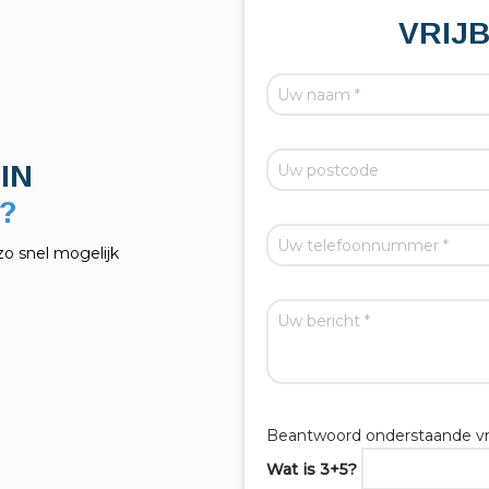
VRIJ
IN
?
zo snel mogelijk
Beantwoord onderstaande vr
Wat is 3+5?