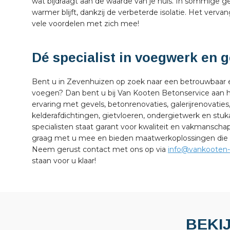
wat bijdraagt aan de waarde van je huis. In sommige ge
warmer blijft, dankzij de verbeterde isolatie. Het ver
vele voordelen met zich mee!
Dé specialist in voegwerk en
Bent u in Zevenhuizen op zoek naar een betrouwbaar e
voegen? Dan bent u bij Van Kooten Betonservice aan he
ervaring met gevels, betonrenovaties, galerijrenovaties
kelderafdichtingen, gietvloeren, ondergietwerk en s
specialisten staat garant voor kwaliteit en vakmanschap 
graag met u mee en bieden maatwerkoplossingen die pa
Neem gerust contact met ons op via
info@vankooten-
staan voor u klaar!
BEKI