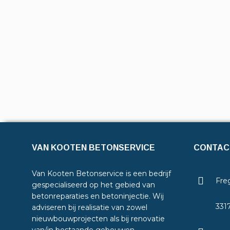
VAN KOOTEN BETONSERVICE
CONTAC
Van Kooten Betonservice is een bedrijf
Freg
gespecialiseerd op het gebied van
betonreparaties en betoninjectie. Wij
331
adviseren bij realisatie van zowel
nieuwbouwprojecten als bij renovatie