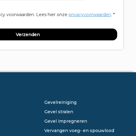
acy voorwaarden.
Lees hier onze
privacyvoorwaarden
. *
ONZE DIENSTEN
Gevelreiniging
Gevel stralen
Gevel impregneren
Vervangen voeg- en spouwlood