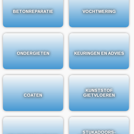
BETONREPARATIE
BETONREPARATIE
VOCHTWERING
VOCHTWERING
ONDERGIETEN
ONDERGIETEN
KEURINGEN EN ADVIES
KEURINGEN EN ADVIES
KUNSTSTOF
KUNSTSTOF
COATEN
COATEN
GIETVLOEREN
GIETVLOEREN
STUKADOORS-
STUKADOORS-