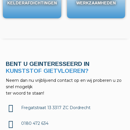
KELDERAFDICHTINGEN
KELDERAFDICHTINGEN
WERKZAAMHEDEN
WERKZAAMHEDEN
BENT U GEINTERESSEERD IN
KELDERAFDICHTINGEN?
Neem dan nu vrijblijvend contact op en wij proberen u zo
snel mogelijk
ter woord te staan!
Fregatstraat 13 3317 ZC Dordrecht
0180 472 634