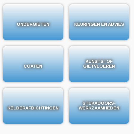
ONDERGIETEN
ONDERGIETEN
KEURINGEN EN ADVIES
KEURINGEN EN ADVIES
KUNSTSTOF
KUNSTSTOF
COATEN
COATEN
GIETVLOEREN
GIETVLOEREN
STUKADOORS-
STUKADOORS-
KELDERAFDICHTINGEN
KELDERAFDICHTINGEN
WERKZAAMHEDEN
WERKZAAMHEDEN