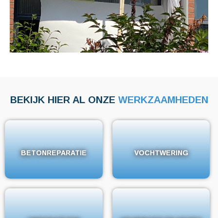
BEKIJK HIER AL ONZE
WERKZAAMHEDEN
BETONREPARATIE
BETONREPARATIE
VOCHTWERING
VOCHTWERING