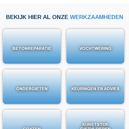
BEKIJK HIER AL ONZE
WERKZAAMHEDEN
BETONREPARATIE
BETONREPARATIE
VOCHTWERING
VOCHTWERING
ONDERGIETEN
ONDERGIETEN
KEURINGEN EN ADVIES
KEURINGEN EN ADVIES
KUNSTSTOF
KUNSTSTOF
COATEN
COATEN
GIETVLOEREN
GIETVLOEREN