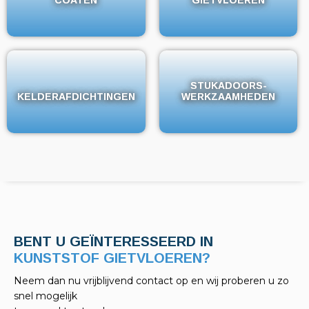
STUKADOORS-
STUKADOORS-
KELDERAFDICHTINGEN
KELDERAFDICHTINGEN
WERKZAAMHEDEN
WERKZAAMHEDEN
BENT U GEÏNTERESSEERD IN
KELDERAFDICHTINGEN?
Neem dan nu vrijblijvend contact op en wij proberen u zo
snel mogelijk