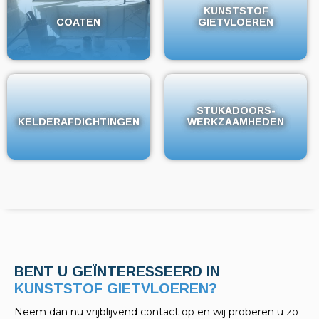
KUNSTSTOF
KUNSTSTOF
COATEN
COATEN
GIETVLOEREN
GIETVLOEREN
STUKADOORS-
STUKADOORS-
KELDERAFDICHTINGEN
KELDERAFDICHTINGEN
WERKZAAMHEDEN
WERKZAAMHEDEN
BENT U GEÏNTERESSEERD IN
KELDERAFDICHTINGEN?
Neem dan nu vrijblijvend contact op en wij proberen u zo