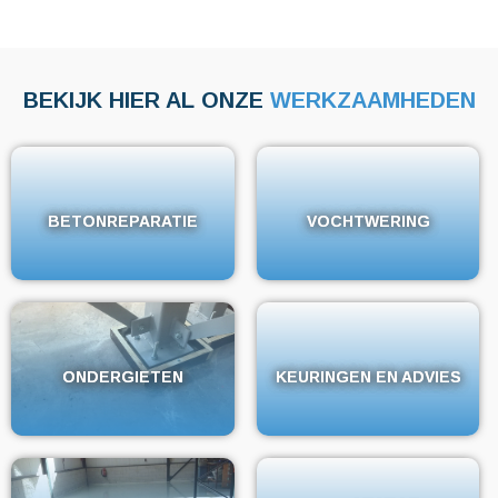
BEKIJK HIER AL ONZE
WERKZAAMHEDEN
BETONREPARATIE
BETONREPARATIE
VOCHTWERING
VOCHTWERING
ONDERGIETEN
ONDERGIETEN
KEURINGEN EN ADVIES
KEURINGEN EN ADVIES