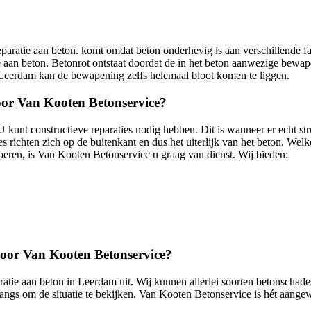
aratie aan beton. komt omdat beton onderhevig is aan verschillende fac
aan beton. Betonrot ontstaat doordat de in het beton aanwezige bewapen
 in Leerdam kan de bewapening zelfs helemaal bloot komen te liggen.
or Van Kooten Betonservice?
kunt constructieve reparaties nodig hebben. Dit is wanneer er echt stru
richten zich op de buitenkant en dus het uiterlijk van het beton. Welk
 voeren, is Van Kooten Betonservice u graag van dienst. Wij bieden:
door Van Kooten Betonservice?
atie aan beton in Leerdam uit. Wij kunnen allerlei soorten betonschades
angs om de situatie te bekijken. Van Kooten Betonservice is hét aangew