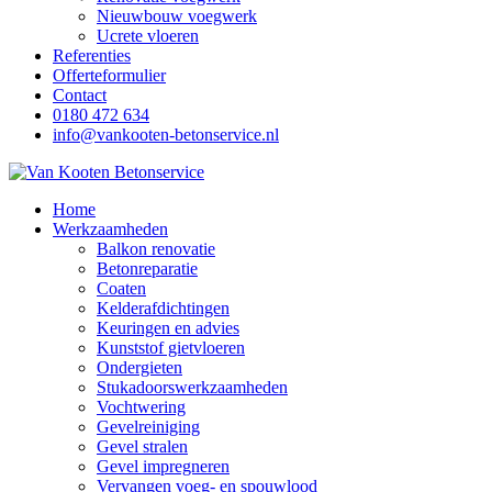
Nieuwbouw voegwerk
Ucrete vloeren
Referenties
Offerteformulier
Contact
0180 472 634
info@vankooten-betonservice.nl
Home
Werkzaamheden
Balkon renovatie
Betonreparatie
Coaten
Kelderafdichtingen
Keuringen en advies
Kunststof gietvloeren
Ondergieten
Stukadoorswerkzaamheden
Vochtwering
Gevelreiniging
Gevel stralen
Gevel impregneren
Vervangen voeg- en spouwlood