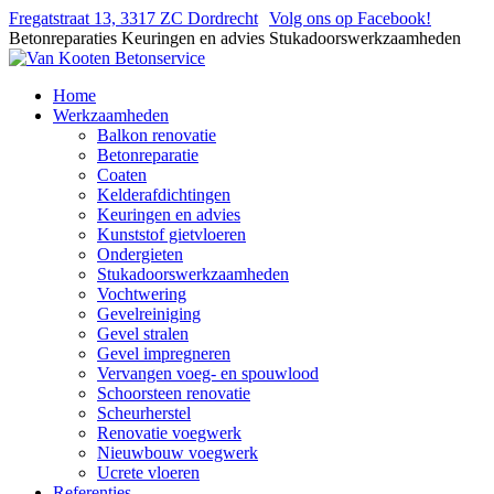
Fregatstraat 13, 3317 ZC Dordrecht
Volg ons op Facebook!
Betonreparaties
Keuringen en advies
Stukadoorswerkzaamheden
Home
Werkzaamheden
Balkon renovatie
Betonreparatie
Coaten
Kelderafdichtingen
Keuringen en advies
Kunststof gietvloeren
Ondergieten
Stukadoorswerkzaamheden
Vochtwering
Gevelreiniging
Gevel stralen
Gevel impregneren
Vervangen voeg- en spouwlood
Schoorsteen renovatie
Scheurherstel
Renovatie voegwerk
Nieuwbouw voegwerk
Ucrete vloeren
Referenties