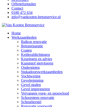
Offerteformulier
Contact
0180 472 634
info@vankooten-betonservice.nl
Home
Werkzaamheden
Balkon renovatie
Betonreparatie
Coaten
Kelderafdichtingen
Keuringen en advies
Kunststof gietvloeren
Ondergieten
Stukadoorswerkzaamheden
Vochtwering
Gevelreiniging
Gevel stralen
Gevel impregneren
Vervangen voeg- en spouwlood
Schoorsteen renovatie
Scheurherstel
Renovatie voegwerk