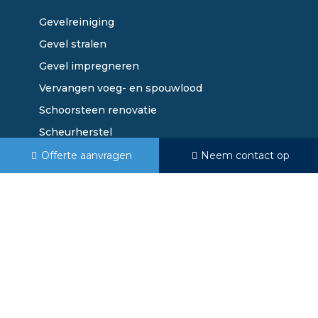
Gevelreiniging
Gevel stralen
Gevel impregneren
Vervangen voeg- en spouwlood
Schoorsteen renovatie
Scheurherstel
Nieuwbouw voegwerk
Offerte aanvragen
Neem contact op
Renovatie voegwerk
Ucrete vloeren
©
Van Kooten Betonservice
. Alle rechten voorbehouden.