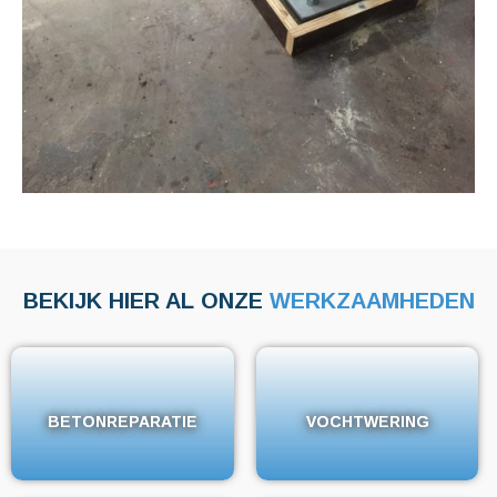
BEKIJK HIER AL ONZE
WERKZAAMHEDEN
BETONREPARATIE
BETONREPARATIE
VOCHTWERING
VOCHTWERING