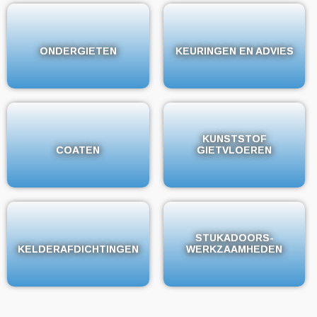
ONDERGIETEN
ONDERGIETEN
KEURINGEN EN ADVIES
KEURINGEN EN ADVIES
KUNSTSTOF
KUNSTSTOF
COATEN
COATEN
GIETVLOEREN
GIETVLOEREN
STUKADOORS-
STUKADOORS-
KELDERAFDICHTINGEN
KELDERAFDICHTINGEN
WERKZAAMHEDEN
WERKZAAMHEDEN