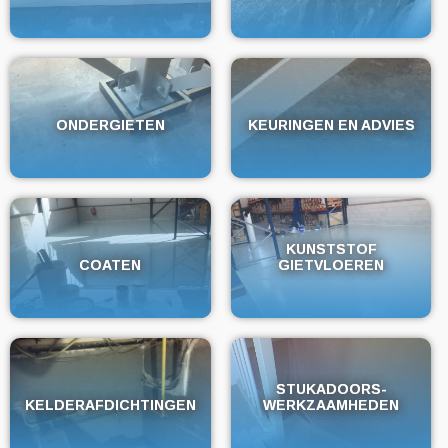
ONDERGIETEN
ONDERGIETEN
KEURINGEN EN ADVIES
KEURINGEN EN ADVIES
KUNSTSTOF
KUNSTSTOF
COATEN
COATEN
GIETVLOEREN
GIETVLOEREN
STUKADOORS-
STUKADOORS-
KELDERAFDICHTINGEN
KELDERAFDICHTINGEN
WERKZAAMHEDEN
WERKZAAMHEDEN