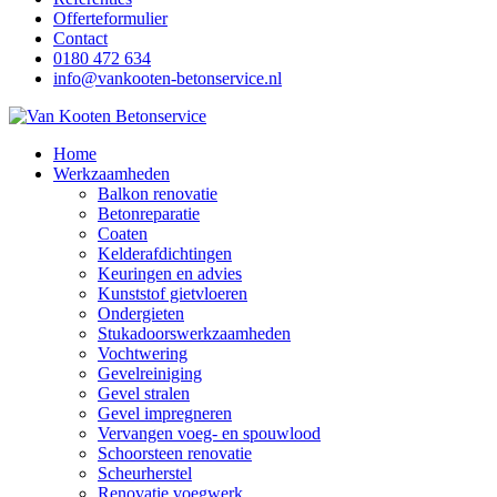
Offerteformulier
Contact
0180 472 634
info@vankooten-betonservice.nl
Home
Werkzaamheden
Balkon renovatie
Betonreparatie
Coaten
Kelderafdichtingen
Keuringen en advies
Kunststof gietvloeren
Ondergieten
Stukadoorswerkzaamheden
Vochtwering
Gevelreiniging
Gevel stralen
Gevel impregneren
Vervangen voeg- en spouwlood
Schoorsteen renovatie
Scheurherstel
Renovatie voegwerk