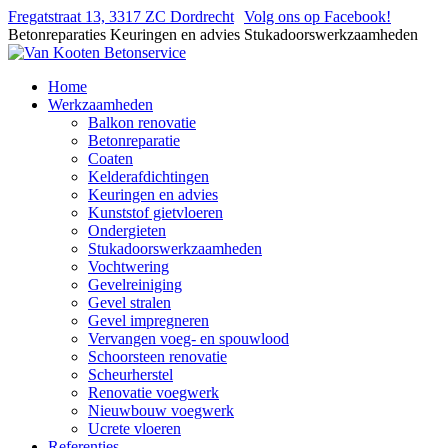
Fregatstraat 13, 3317 ZC Dordrecht
Volg ons op Facebook!
Betonreparaties
Keuringen en advies
Stukadoorswerkzaamheden
Home
Werkzaamheden
Balkon renovatie
Betonreparatie
Coaten
Kelderafdichtingen
Keuringen en advies
Kunststof gietvloeren
Ondergieten
Stukadoorswerkzaamheden
Vochtwering
Gevelreiniging
Gevel stralen
Gevel impregneren
Vervangen voeg- en spouwlood
Schoorsteen renovatie
Scheurherstel
Renovatie voegwerk
Nieuwbouw voegwerk
Ucrete vloeren
Referenties