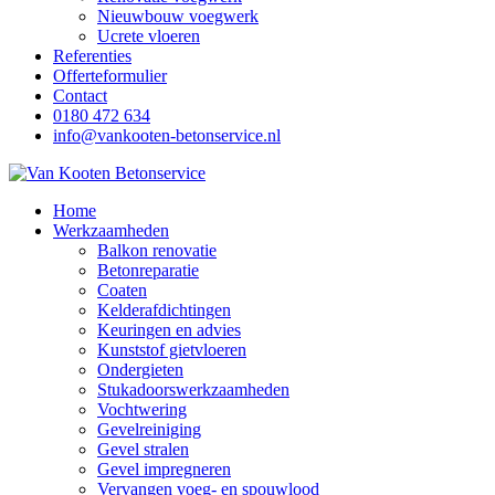
Nieuwbouw voegwerk
Ucrete vloeren
Referenties
Offerteformulier
Contact
0180 472 634
info@vankooten-betonservice.nl
Home
Werkzaamheden
Balkon renovatie
Betonreparatie
Coaten
Kelderafdichtingen
Keuringen en advies
Kunststof gietvloeren
Ondergieten
Stukadoorswerkzaamheden
Vochtwering
Gevelreiniging
Gevel stralen
Gevel impregneren
Vervangen voeg- en spouwlood