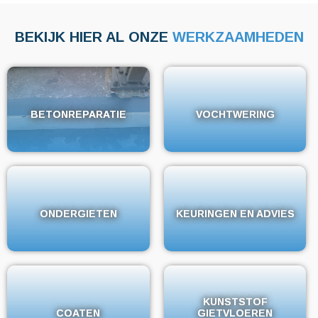
BEKIJK HIER AL ONZE
WERKZAAMHEDEN
BETONREPARATIE
BETONREPARATIE
VOCHTWERING
VOCHTWERING
ONDERGIETEN
ONDERGIETEN
KEURINGEN EN ADVIES
KEURINGEN EN ADVIES
KUNSTSTOF
KUNSTSTOF
COATEN
COATEN
GIETVLOEREN
GIETVLOEREN