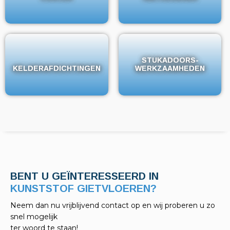
STUKADOORS-
STUKADOORS-
KELDERAFDICHTINGEN
KELDERAFDICHTINGEN
WERKZAAMHEDEN
WERKZAAMHEDEN
BENT U GEÏNTERESSEERD IN
KELDERAFDICHTINGEN?
Neem dan nu vrijblijvend contact op en wij proberen u zo
snel mogelijk
ter woord te staan!