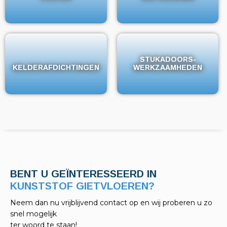
STUKADOORS-
STUKADOORS-
KELDERAFDICHTINGEN
KELDERAFDICHTINGEN
WERKZAAMHEDEN
WERKZAAMHEDEN
BENT U GEÏNTERESSEERD IN
KELDERAFDICHTINGEN?
Neem dan nu vrijblijvend contact op en wij proberen u zo
snel mogelijk
ter woord te staan!