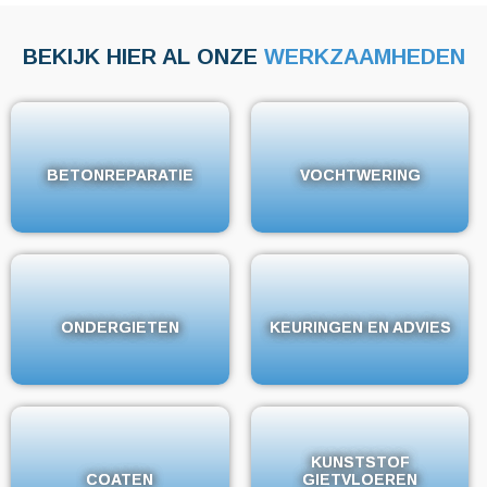
BEKIJK HIER AL ONZE
WERKZAAMHEDEN
BETONREPARATIE
BETONREPARATIE
VOCHTWERING
VOCHTWERING
ONDERGIETEN
ONDERGIETEN
KEURINGEN EN ADVIES
KEURINGEN EN ADVIES
KUNSTSTOF
KUNSTSTOF
COATEN
COATEN
GIETVLOEREN
GIETVLOEREN