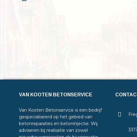
VAN KOOTEN BETONSERVICE
CONTAC
Van Kooten Betonservice is een bedrijf
Freg
gespecialiseerd op het gebied van
betonreparaties en betoninjectie. Wij
331
adviseren bij realisatie van zowel