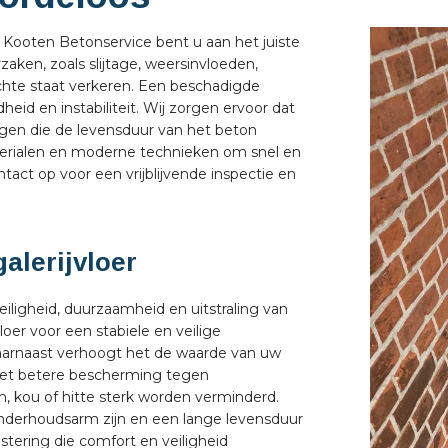
an Kooten Betonservice bent u aan het juiste
zaken, zoals slijtage, weersinvloeden,
lechte staat verkeren. Een beschadigde
adheid en instabiliteit. Wij zorgen ervoor dat
gen die de levensduur van het beton
erialen en moderne technieken om snel en
act op voor een vrijblijvende inspectie en
alerijvloer
eiligheid, duurzaamheid en uitstraling van
er voor een stabiele en veilige
 Daarnaast verhoogt het de waarde van uw
 het betere bescherming tegen
n, kou of hitte sterk worden verminderd.
nderhoudsarm zijn en een lange levensduur
stering die comfort en veiligheid