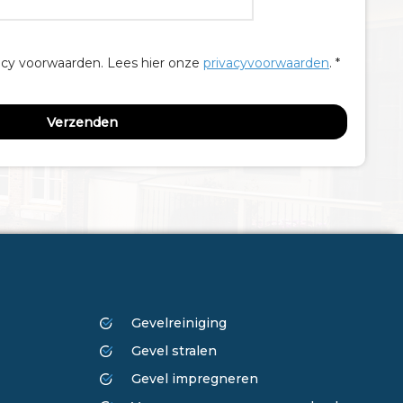
acy voorwaarden.
Lees hier onze
privacyvoorwaarden
. *
ONZE DIENSTEN
Gevelreiniging
Gevel stralen
Gevel impregneren