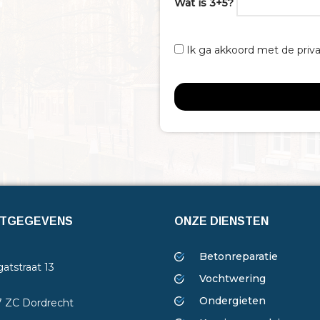
Wat is 3+5?
Ik ga akkoord met de priv
TGEGEVENS
ONZE DIENSTEN
Betonreparatie
atstraat 13
Vochtwering
Ondergieten
7 ZC Dordrecht