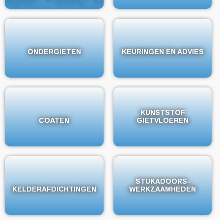
ONDERGIETEN
ONDERGIETEN
KEURINGEN EN ADVIES
KEURINGEN EN ADVIES
KUNSTSTOF
KUNSTSTOF
COATEN
COATEN
GIETVLOEREN
GIETVLOEREN
STUKADOORS-
STUKADOORS-
KELDERAFDICHTINGEN
KELDERAFDICHTINGEN
WERKZAAMHEDEN
WERKZAAMHEDEN