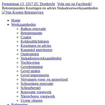
Fregatstraat 13, 3317 ZC Dordrecht
Volg ons op Facebook!
Betonreparaties
Keuringen en advies
Stukadoorswerkzaamheden
Home
Werkzaamheden
Balkon renovatie
Betonreparatie
Coaten
Kelderafdichtingen
Keuringen en advies
Kunststof gietvloeren
Ondergieten
Stukadoorswerkzaamheden
Vochtwering
Gevelreiniging
Gevel stralen
Gevel impregneren
Vervangen voeg- en spouwlood
Schoorsteen renovatie
Scheurherstel
Renovatie voegwerk
Nieuwbouw voegwerk
Ucrete vloeren
Referenties