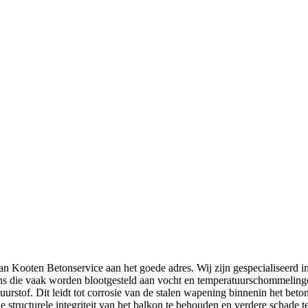
an Kooten Betonservice aan het goede adres. Wij zijn gespecialiseerd i
ns die vaak worden blootgesteld aan vocht en temperatuurschommelingen
rstof. Dit leidt tot corrosie van de stalen wapening binnenin het beton,
de structurele integriteit van het balkon te behouden en verdere schade 