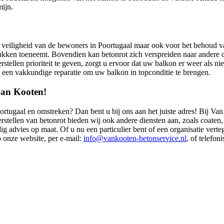
mijn.
 de veiligheid van de bewoners in Poortugaal maar ook voor het behou
kken toeneemt. Bovendien kan betonrot zich verspreiden naar andere de
stellen prioriteit te geven, zorgt u ervoor dat uw balkon er weer als ni
 een vakkundige reparatie om uw balkon in topconditie te brengen.
van Kooten!
Poortugaal en omstreken? Dan bent u bij ons aan het juiste adres! Bij Va
rstellen van betonrot bieden wij ook andere diensten aan, zoals coate
 advies op maat. Of u nu een particulier bent of een organisatie verte
 onze website, per e-mail:
info@vankooten-betonservice.nl
, of telefo