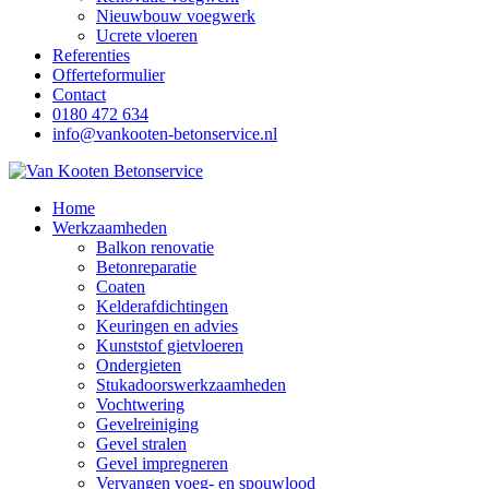
Nieuwbouw voegwerk
Ucrete vloeren
Referenties
Offerteformulier
Contact
0180 472 634
info@vankooten-betonservice.nl
Home
Werkzaamheden
Balkon renovatie
Betonreparatie
Coaten
Kelderafdichtingen
Keuringen en advies
Kunststof gietvloeren
Ondergieten
Stukadoorswerkzaamheden
Vochtwering
Gevelreiniging
Gevel stralen
Gevel impregneren
Vervangen voeg- en spouwlood