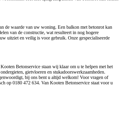
d van de waarde van uw woning. Een balkon met betonrot kan
len van de constructie, wat resulteert in nog hogere
euw uitziet en veilig is voor gebruik. Onze gespecialiseerde
n Kooten Betonservice staan wij klaar om u te helpen met het
n, ondergieten, gietvloeren en stukadoorswerkzaamheden.
genwoordigt, bij ons bent u altijd welkom! Voor vragen of
nisch op 0180 472 634. Van Kooten Betonservice staat voor u