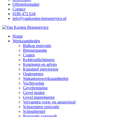
Offerteformulier
Contact
0180 472 634
info@vankooten-betonservice.nl
Home
Werkzaamheden
Balkon renovatie
Betonreparatie
Coaten
Kelderafdichtingen
Keuringen en advies
Kunststof gietvloeren
Ondergieten
Stukadoorswerkzaamheden
Vochtwering
Gevelreiniging
Gevel stralen
Gevel impregneren
Vervangen voeg- en spouwlood
Schoorsteen renovatie
Scheurherstel
Renovatie voegwerk