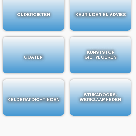
ONDERGIETEN
ONDERGIETEN
KEURINGEN EN ADVIES
KEURINGEN EN ADVIES
KUNSTSTOF
KUNSTSTOF
COATEN
COATEN
GIETVLOEREN
GIETVLOEREN
STUKADOORS-
STUKADOORS-
KELDERAFDICHTINGEN
KELDERAFDICHTINGEN
WERKZAAMHEDEN
WERKZAAMHEDEN