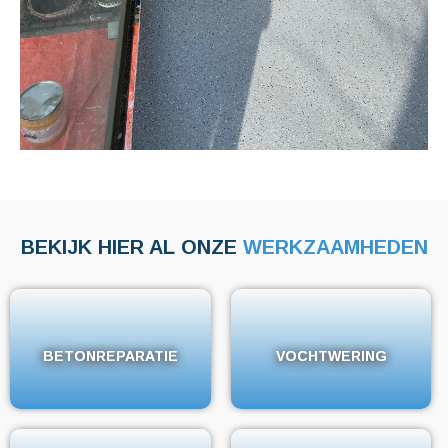
BEKIJK HIER AL ONZE
WERKZAAMHEDEN
BETONREPARATIE
BETONREPARATIE
VOCHTWERING
VOCHTWERING