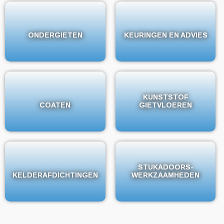
ONDERGIETEN
ONDERGIETEN
KEURINGEN EN ADVIES
KEURINGEN EN ADVIES
KUNSTSTOF
KUNSTSTOF
COATEN
COATEN
GIETVLOEREN
GIETVLOEREN
STUKADOORS-
STUKADOORS-
KELDERAFDICHTINGEN
KELDERAFDICHTINGEN
WERKZAAMHEDEN
WERKZAAMHEDEN