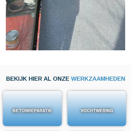
BEKIJK HIER AL ONZE
WERKZAAMHEDEN
BETONREPARATIE
BETONREPARATIE
VOCHTWERING
VOCHTWERING