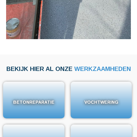
BEKIJK HIER AL ONZE
WERKZAAMHEDEN
BETONREPARATIE
BETONREPARATIE
VOCHTWERING
VOCHTWERING