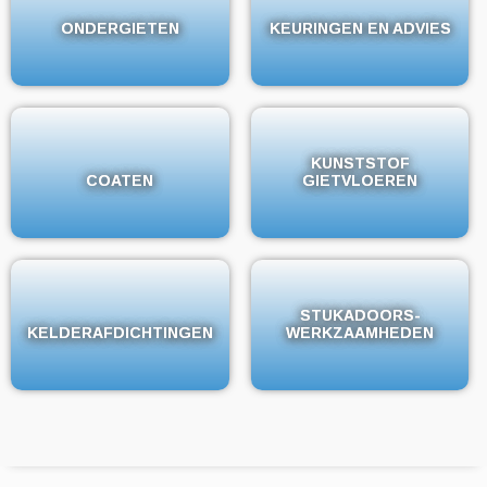
ONDERGIETEN
ONDERGIETEN
KEURINGEN EN ADVIES
KEURINGEN EN ADVIES
KUNSTSTOF
KUNSTSTOF
COATEN
COATEN
GIETVLOEREN
GIETVLOEREN
STUKADOORS-
STUKADOORS-
KELDERAFDICHTINGEN
KELDERAFDICHTINGEN
WERKZAAMHEDEN
WERKZAAMHEDEN