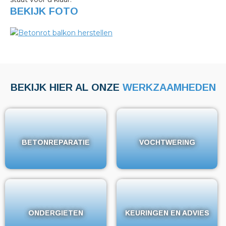
BEKIJK FOTO
BEKIJK HIER AL ONZE
WERKZAAMHEDEN
BETONREPARATIE
BETONREPARATIE
VOCHTWERING
VOCHTWERING
ONDERGIETEN
ONDERGIETEN
KEURINGEN EN ADVIES
KEURINGEN EN ADVIES