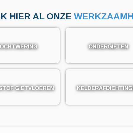
JK HIER AL ONZE
WERKZAAMH
OCHTWERING
OCHTWERING
ONDERGIETEN
ONDERGIETEN
STOF GIETVLOEREN
STOF GIETVLOEREN
KELDERAFDICHTING
KELDERAFDICHTING