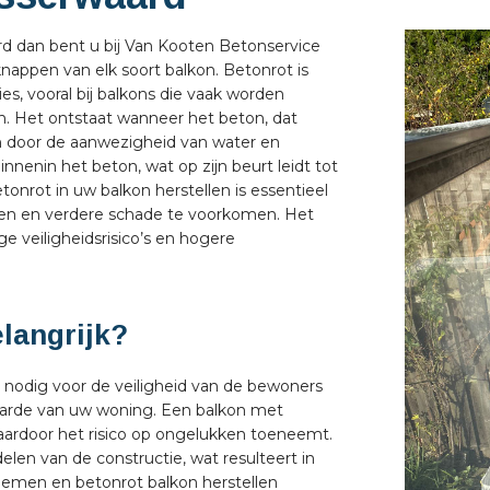
rd dan bent u bij Van Kooten Betonservice
knappen van elk soort balkon. Betonrot is
, vooral bij balkons die vaak worden
 Het ontstaat wanneer het beton, dat
en door de aanwezigheid van water en
innenin het beton, wat op zijn beurt leidt tot
onrot in uw balkon herstellen is essentieel
uden en verdere schade te voorkomen. Het
ge veiligheidsrisico’s en hogere
elangrijk?
n nodig voor de veiligheid van de bewoners
aarde van uw woning. Een balkon met
aardoor het risico op ongelukken toeneemt.
len van de constructie, wat resulteert in
rnemen en betonrot balkon herstellen