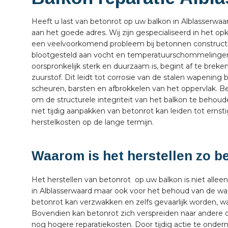
Heeft u last van betonrot op uw balkon in Alblasserwaa
aan het goede adres. Wij zijn gespecialiseerd in het op
een veelvoorkomend probleem bij betonnen constructies
blootgesteld aan vocht en temperatuurschommelingen.
oorspronkelijk sterk en duurzaam is, begint af te brek
zuurstof. Dit leidt tot corrosie van de stalen wapening b
scheuren, barsten en afbrokkelen van het oppervlak. Bet
om de structurele integriteit van het balkon te beho
niet tijdig aanpakken van betonrot kan leiden tot ernsti
herstelkosten op de lange termijn.
Waarom is het herstellen zo b
Het herstellen van betonrot op uw balkon is niet allee
in Alblasserwaard maar ook voor het behoud van de w
betonrot kan verzwakken en zelfs gevaarlijk worden, w
Bovendien kan betonrot zich verspreiden naar andere de
nog hogere reparatiekosten. Door tijdig actie te onde