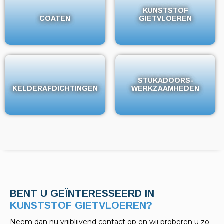
KUNSTSTOF
KUNSTSTOF
COATEN
COATEN
GIETVLOEREN
GIETVLOEREN
STUKADOORS-
STUKADOORS-
KELDERAFDICHTINGEN
KELDERAFDICHTINGEN
WERKZAAMHEDEN
WERKZAAMHEDEN
BENT U GEÏNTERESSEERD IN
KELDERAFDICHTINGEN?
Neem dan nu vrijblijvend contact op en wij proberen u zo