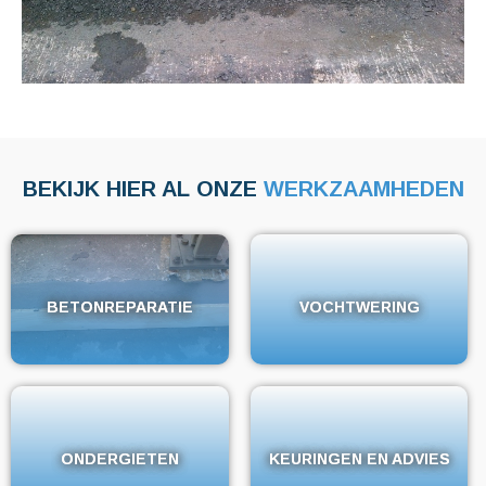
BEKIJK HIER AL ONZE
WERKZAAMHEDEN
BETONREPARATIE
BETONREPARATIE
VOCHTWERING
VOCHTWERING
ONDERGIETEN
ONDERGIETEN
KEURINGEN EN ADVIES
KEURINGEN EN ADVIES