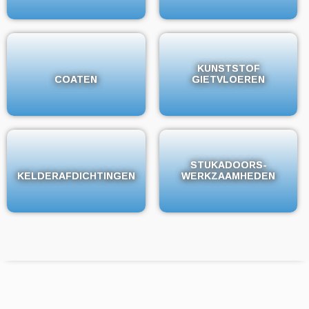
KUNSTSTOF
KUNSTSTOF
COATEN
COATEN
GIETVLOEREN
GIETVLOEREN
STUKADOORS-
STUKADOORS-
KELDERAFDICHTINGEN
KELDERAFDICHTINGEN
WERKZAAMHEDEN
WERKZAAMHEDEN