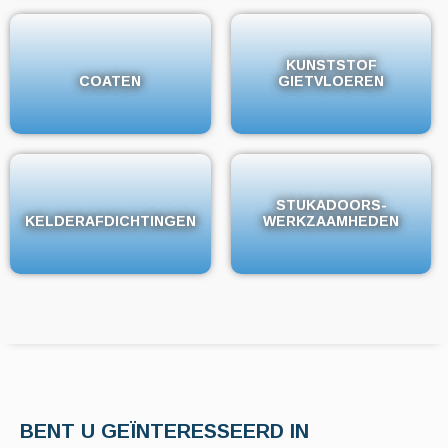
KUNSTSTOF
KUNSTSTOF
COATEN
COATEN
GIETVLOEREN
GIETVLOEREN
STUKADOORS-
STUKADOORS-
KELDERAFDICHTINGEN
KELDERAFDICHTINGEN
WERKZAAMHEDEN
WERKZAAMHEDEN
BENT U GEÏNTERESSEERD IN