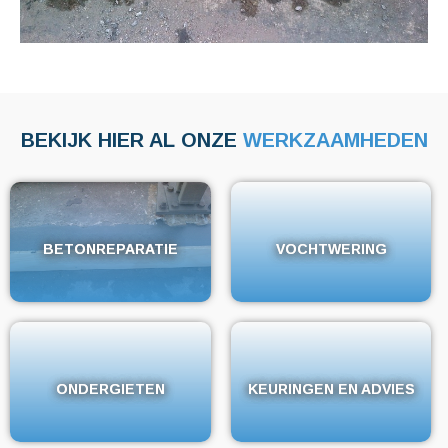
BEKIJK HIER AL ONZE
WERKZAAMHEDEN
BETONREPARATIE
BETONREPARATIE
VOCHTWERING
VOCHTWERING
ONDERGIETEN
ONDERGIETEN
KEURINGEN EN ADVIES
KEURINGEN EN ADVIES