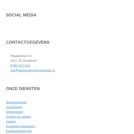
SOCIAL MEDIA
CONTACTGEGEVENS
Fregatstraat 13
3317 ZC Dordrecht
0180 472 634
info@vankooten-betonservice.nl
ONZE DIENSTEN
Betonreparatie
Vochtwering
Ondergieten
Keuring en advies
Coaten
Kunststof gietvloeren
Kelderafdichtingen