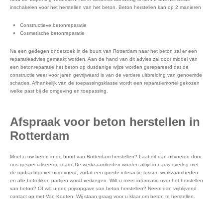
inschakelen voor het herstellen van het beton. Beton herstellen kan op 2 manieren
Constructieve betonreparatie
Cosmetische betonreparatie
Na een gedegen onderzoek in de buurt van Rotterdam naar het beton zal er een
reparatieadvies gemaakt worden. Aan de hand van dit advies zal door middel van
een betonreparatie het beton op dusdanige wijze worden gerepareerd dat de
constructie weer voor jaren gevrijwaard is van de verdere uitbreiding van genoemde
schades. Afhankelijk van de toepassingsklasse wordt een reparatiemortel gekozen
welke past bij de omgeving en toepassing.
Afspraak voor beton herstellen in
Rotterdam
Moet u uw beton in de buurt van Rotterdam herstellen? Laat dit dan uitvoeren door
ons gespecialiseerde team. De werkzaamheden worden altijd in nauw overleg met
de opdrachtgever uitgevoerd, zodat een goede interactie tussen werkzaamheden
en alle betrokken partijen wordt verkregen. Wilt u meer informatie over het herstellen
van beton? Of wilt u een prijsopgave van beton herstellen? Neem dan vrijblijvend
contact op met Van Kooten. Wij staan graag voor u klaar om beton te herstellen.