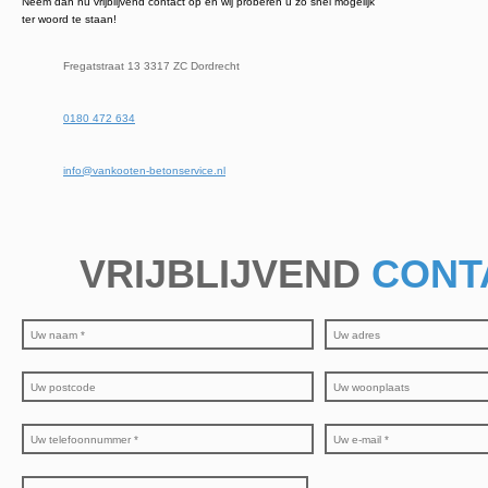
Neem dan nu vrijblijvend contact op en wij proberen u zo snel mogelijk
ter woord te staan!
Fregatstraat 13 3317 ZC Dordrecht
0180 472 634
info@vankooten-betonservice.nl
VRIJBLIJVEND
CONT