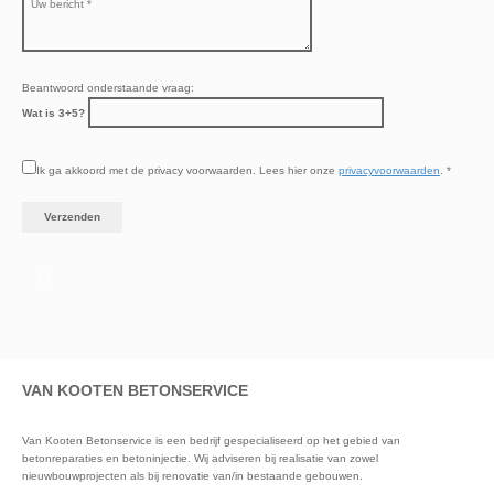
Beantwoord onderstaande vraag:
Wat is 3+5?
Ik ga akkoord met de privacy voorwaarden.
Lees hier onze
privacyvoorwaarden
. *
VAN KOOTEN BETONSERVICE
Van Kooten Betonservice is een bedrijf gespecialiseerd op het gebied van
betonreparaties en betoninjectie. Wij adviseren bij realisatie van zowel
nieuwbouwprojecten als bij renovatie van/in bestaande gebouwen.