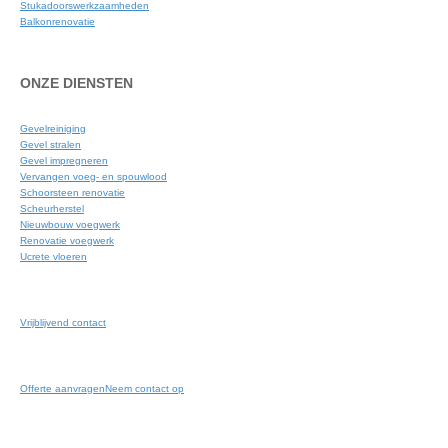
Stukadoorswerkzaamheden
Balkonrenovatie
ONZE DIENSTEN
Gevelreiniging
Gevel stralen
Gevel impregneren
Vervangen voeg- en spouwlood
Schoorsteen renovatie
Scheurherstel
Nieuwbouw voegwerk
Renovatie voegwerk
Ucrete vloeren
Vrijblijvend contact
Offerte aanvragen
Neem contact op