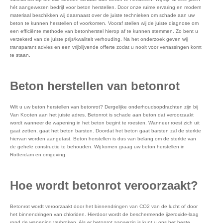
hét aangewezen bedrijf voor beton herstellen. Door onze ruime ervaring en modern
materiaal beschikken wij daarnaast over de juiste technieken om schade aan uw
beton te kunnen herstellen of voorkomen. Vooraf stellen wij de juiste diagnose om
een efficiënte methode van betonherstel hierop af te kunnen stemmen. Zo bent u
verzekerd van de juiste prijs/kwaliteit verhouding. Na het onderzoek geven wij
transparant advies en een vrijblijvende offerte zodat u nooit voor verrassingen komt
te staan.
Beton herstellen van betonrot
Wilt u uw beton herstellen van betonrot? Dergelijke onderhoudsopdrachten zijn bij
Van Kooten aan het juiste adres. Betonrot is schade aan beton dat veroorzaakt
wordt wanneer de wapening in het beton begint te roesten. Wanneer roest zich uit
gaat zetten, gaat het beton barsten. Doordat het beton gaat barsten zal de sterkte
hiervan worden aangetast. Beton herstellen is dus van belang om de sterkte van
de gehele constructie te behouden. Wij komen graag uw beton herstellen in
Rotterdam en omgeving.
Hoe wordt betonrot veroorzaakt?
Betonrot wordt veroorzaakt door het binnendringen van CO2 van de lucht of door
het binnendringen van chloriden. Hierdoor wordt de beschermende ijzeroxide-laag
rond de wapening verbroken. Als er betonrot aanwezig is kunt u ons het beste