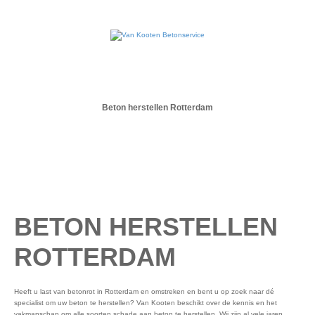
Beton herstellen Rotterdam
BETON HERSTELLEN
ROTTERDAM
Heeft u last van betonrot in Rotterdam en omstreken en bent u op zoek naar dé
specialist om uw beton te herstellen? Van Kooten beschikt over de kennis en het
vakmanschap om alle soorten schade aan beton te herstellen. Wij zijn al vele jaren