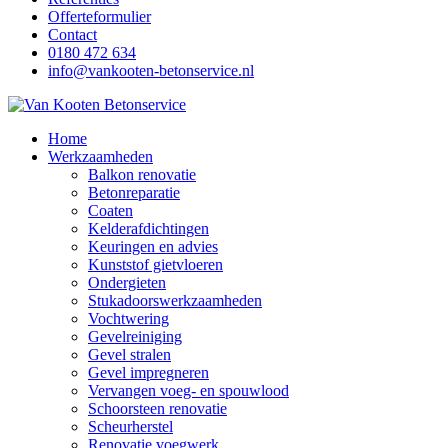
Offerteformulier
Contact
0180 472 634
info@vankooten-betonservice.nl
Home
Werkzaamheden
Balkon renovatie
Betonreparatie
Coaten
Kelderafdichtingen
Keuringen en advies
Kunststof gietvloeren
Ondergieten
Stukadoorswerkzaamheden
Vochtwering
Gevelreiniging
Gevel stralen
Gevel impregneren
Vervangen voeg- en spouwlood
Schoorsteen renovatie
Scheurherstel
Renovatie voegwerk