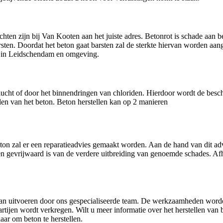
hten zijn bij Van Kooten aan het juiste adres. Betonrot is schade aan
arsten. Doordat het beton gaat barsten zal de sterkte hiervan worden aan
n in Leidschendam en omgeving.
ucht of door het binnendringen van chloriden. Hierdoor wordt de besc
llen van het beton. Beton herstellen kan op 2 manieren
n zal er een reparatieadvies gemaakt worden. Aan de hand van dit advi
n gevrijwaard is van de verdere uitbreiding van genoemde schades. Afh
dan uitvoeren door ons gespecialiseerde team. De werkzaamheden worde
rtijen wordt verkregen. Wilt u meer informatie over het herstellen van
aar om beton te herstellen.