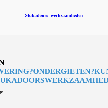
Stukadoors- werkzaamheden
N
WERING?
ONDERGIETEN?
KU
TUKADOORSWERKZAAMHED
jk