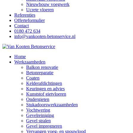
Nieuwbouw voegwerk
Ucrete vloeren
Referenties
Offerteformulier
Contact
0180 472 634
info@vankooten-betonservice.nl
Home
Werkzaamheden
Balkon renovatie
Betonreparatie
Coaten
Kelderafdichtingen
Keuringen en advies
Kunststof gietvloeren
Ondergieten
Stukadoorswerkzaamheden
Vochtwering
Gevelreiniging
Gevel stralen
Gevel impregneren
Vervangen voeg- en spouwlood