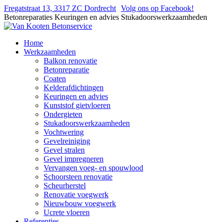
Fregatstraat 13, 3317 ZC Dordrecht
Volg ons op Facebook!
Betonreparaties
Keuringen en advies
Stukadoorswerkzaamheden
Home
Werkzaamheden
Balkon renovatie
Betonreparatie
Coaten
Kelderafdichtingen
Keuringen en advies
Kunststof gietvloeren
Ondergieten
Stukadoorswerkzaamheden
Vochtwering
Gevelreiniging
Gevel stralen
Gevel impregneren
Vervangen voeg- en spouwlood
Schoorsteen renovatie
Scheurherstel
Renovatie voegwerk
Nieuwbouw voegwerk
Ucrete vloeren
Referenties