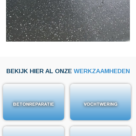
BEKIJK HIER AL ONZE
WERKZAAMHEDEN
BETONREPARATIE
BETONREPARATIE
VOCHTWERING
VOCHTWERING