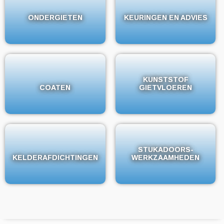
ONDERGIETEN
ONDERGIETEN
KEURINGEN EN ADVIES
KEURINGEN EN ADVIES
KUNSTSTOF
KUNSTSTOF
COATEN
COATEN
GIETVLOEREN
GIETVLOEREN
STUKADOORS-
STUKADOORS-
KELDERAFDICHTINGEN
KELDERAFDICHTINGEN
WERKZAAMHEDEN
WERKZAAMHEDEN