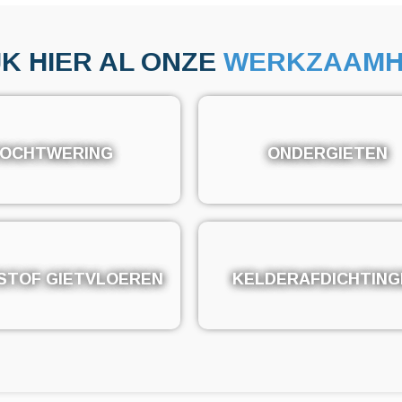
JK HIER AL ONZE
WERKZAAMH
OCHTWERING
OCHTWERING
ONDERGIETEN
ONDERGIETEN
STOF GIETVLOEREN
STOF GIETVLOEREN
KELDERAFDICHTING
KELDERAFDICHTING