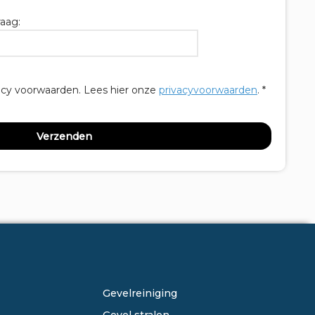
aag:
acy voorwaarden.
Lees hier onze
privacyvoorwaarden
. *
ONZE DIENSTEN
Gevelreiniging