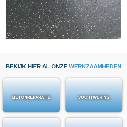
BEKIJK HIER AL ONZE
WERKZAAMHEDEN
BETONREPARATIE
BETONREPARATIE
VOCHTWERING
VOCHTWERING