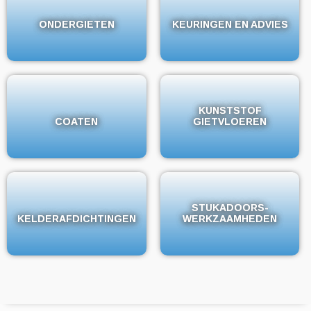
ONDERGIETEN
ONDERGIETEN
KEURINGEN EN ADVIES
KEURINGEN EN ADVIES
KUNSTSTOF
KUNSTSTOF
COATEN
COATEN
GIETVLOEREN
GIETVLOEREN
STUKADOORS-
STUKADOORS-
KELDERAFDICHTINGEN
KELDERAFDICHTINGEN
WERKZAAMHEDEN
WERKZAAMHEDEN