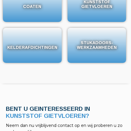
KUNSTSTOF
KUNSTSTOF
COATEN
COATEN
GIETVLOEREN
GIETVLOEREN
STUKADOORS-
STUKADOORS-
KELDERAFDICHTINGEN
KELDERAFDICHTINGEN
WERKZAAMHEDEN
WERKZAAMHEDEN
BENT U GEINTERESSEERD IN
KELDERAFDICHTINGEN?
Neem dan nu vrijblijvend contact op en wij proberen u zo