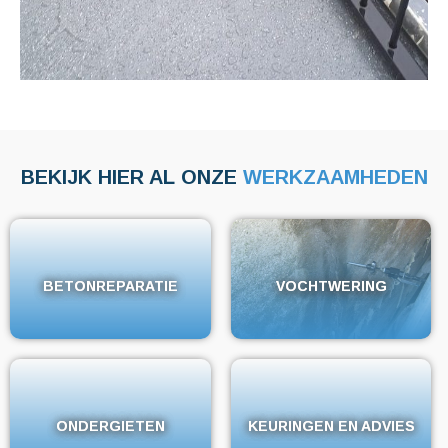
BEKIJK HIER AL ONZE
WERKZAAMHEDEN
BETONREPARATIE
BETONREPARATIE
VOCHTWERING
VOCHTWERING
ONDERGIETEN
ONDERGIETEN
KEURINGEN EN ADVIES
KEURINGEN EN ADVIES