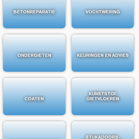
BETONREPARATIE
BETONREPARATIE
VOCHTWERING
VOCHTWERING
ONDERGIETEN
ONDERGIETEN
KEURINGEN EN ADVIES
KEURINGEN EN ADVIES
KUNSTSTOF
KUNSTSTOF
COATEN
COATEN
GIETVLOEREN
GIETVLOEREN
STUKADOORS-
STUKADOORS-