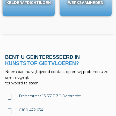
KELDERAFDICHTINGEN
KELDERAFDICHTINGEN
WERKZAAMHEDEN
WERKZAAMHEDEN
BENT U GEINTERESSEERD IN
KELDERAFDICHTINGEN?
Neem dan nu vrijblijvend contact op en wij proberen u zo
snel mogelijk
ter woord te staan!
Fregatstraat 13 3317 ZC Dordrecht
0180 472 634