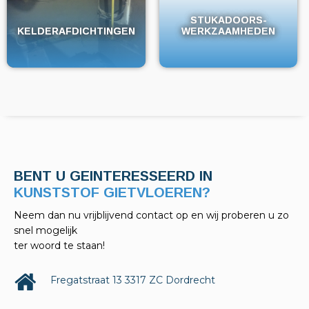
STUKADOORS-
STUKADOORS-
KELDERAFDICHTINGEN
KELDERAFDICHTINGEN
WERKZAAMHEDEN
WERKZAAMHEDEN
BENT U GEINTERESSEERD IN
KELDERAFDICHTINGEN?
Neem dan nu vrijblijvend contact op en wij proberen u zo
snel mogelijk
ter woord te staan!
Fregatstraat 13 3317 ZC Dordrecht