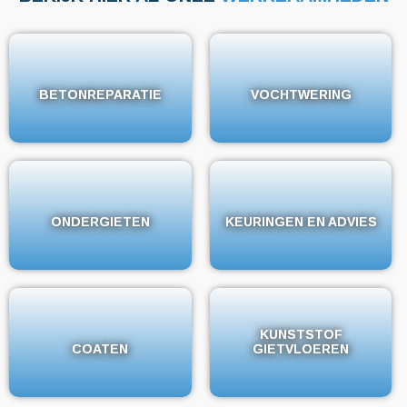
BETONREPARATIE
BETONREPARATIE
VOCHTWERING
VOCHTWERING
ONDERGIETEN
ONDERGIETEN
KEURINGEN EN ADVIES
KEURINGEN EN ADVIES
KUNSTSTOF
KUNSTSTOF
COATEN
COATEN
GIETVLOEREN
GIETVLOEREN