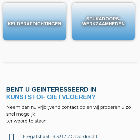
STUKADOORS-
STUKADOORS-
KELDERAFDICHTINGEN
KELDERAFDICHTINGEN
WERKZAAMHEDEN
WERKZAAMHEDEN
BENT U GEINTERESSEERD IN
KELDERAFDICHTINGEN?
Neem dan nu vrijblijvend contact op en wij proberen u zo
snel mogelijk
ter woord te staan!
Fregatstraat 13 3317 ZC Dordrecht