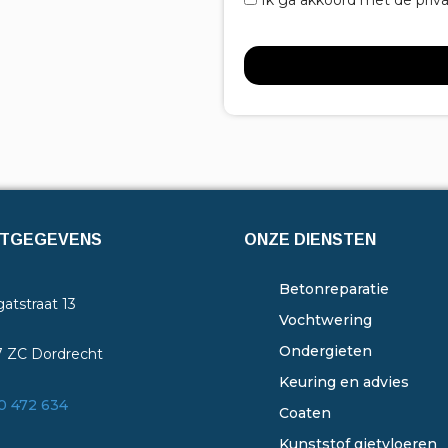
Ik ga akkoord met de priv
TGEGEVENS
ONZE DIENSTEN
Betonreparatie
atstraat 13
Vochtwering
Ondergieten
7 ZC Dordrecht
Keuring en advies
0 472 634
Coaten
Kunststof gietvloeren