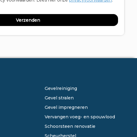
acy voorwaarden.
Lees hier onze
privacyvoorwaarden
. *
ONZE DIENSTEN
Gevelreiniging
Gevel stralen
Gevel impregneren
Vervangen voeg- en spouwlood
Schoorsteen renovatie
Scheurherstel