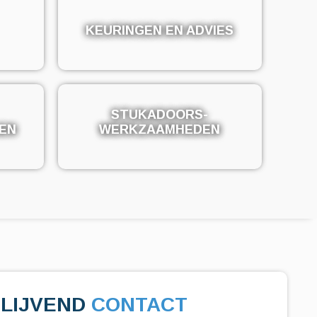
KEURINGEN EN ADVIES
KEURINGEN EN ADVIES
STUKADOORS-
STUKADOORS-
EN
EN
WERKZAAMHEDEN
WERKZAAMHEDEN
BLIJVEND
CONTACT