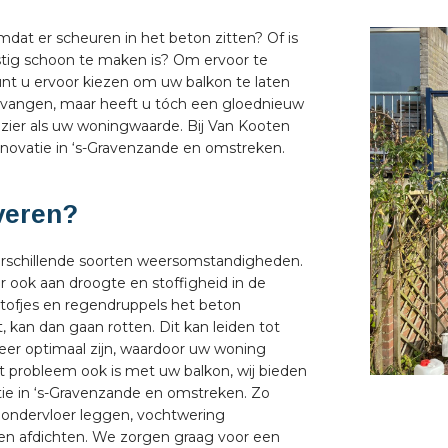
mdat er scheuren in het beton zitten? Of is
astig schoon te maken is? Om ervoor te
nt u ervoor kiezen om uw balkon te laten
rvangen, maar heeft u tóch een gloednieuw
zier als uw woningwaarde. Bij Van Kooten
enovatie in ‘s-Gravenzande en omstreken.
veren?
verschillende soorten weersomstandigheden.
r ook aan droogte en stoffigheid in de
tofjes en regendruppels het beton
 kan dan gaan rotten. Dit kan leiden tot
eer optimaal zijn, waardoor uw woning
t probleem ook is met uw balkon, wij bieden
tie in ‘s-Gravenzande en omstreken. Zo
ondervloer leggen, vochtwering
en afdichten. We zorgen graag voor een