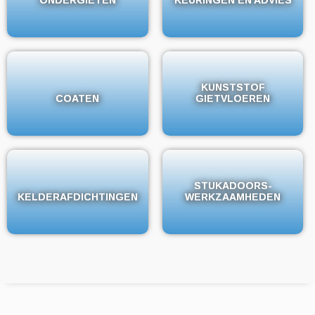
KUNSTSTOF
KUNSTSTOF
COATEN
COATEN
GIETVLOEREN
GIETVLOEREN
STUKADOORS-
STUKADOORS-
KELDERAFDICHTINGEN
KELDERAFDICHTINGEN
WERKZAAMHEDEN
WERKZAAMHEDEN